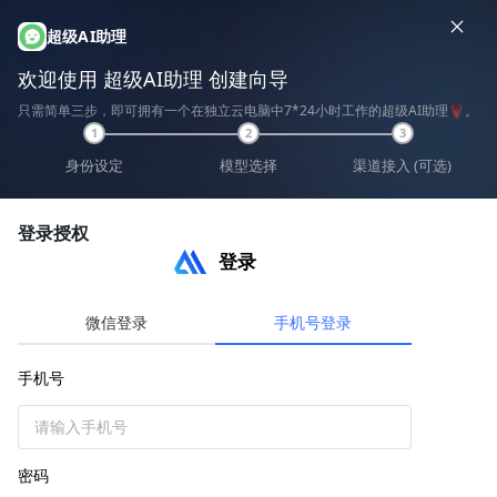
智能体
超级AI助理
登录
欢迎使用 超级AI助理 创建向导
只需简单三步，即可拥有一个在独立云电脑中7*24小时工作的超级AI助理🦞。
创建智能体
1
2
3
身份设定
模型选择
渠道接入 (可选)
创建对话式应用
创建超级AI助理
登录授权
登录
微信登录
手机号登录
手机号
密码